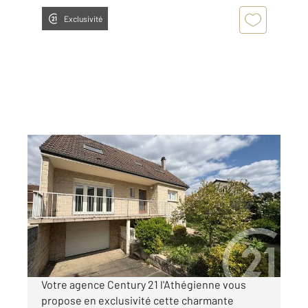
Exclusivité
ATHIS MONS 91
2
98 m
, 6 pièces
Ref : 3983
Maison à vendre
398 000 €
Visiter le site dédié
Votre agence Century 21 l'Athégienne vous
propose en exclusivité cette charmante