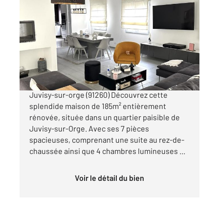
JUVISY SUR ORGE 91
2
185 m
, 7 pièces
Ref : 3485
Maison à vendre
469 000 €
À vendre : Magnifique maison refaite à neuf à
Juvisy-sur-orge (91260) Découvrez cette
splendide maison de 185m² entièrement
rénovée, située dans un quartier paisible de
Juvisy-sur-Orge. Avec ses 7 pièces
spacieuses, comprenant une suite au rez-de-
chaussée ainsi que 4 chambres lumineuses ...
Voir le détail du bien