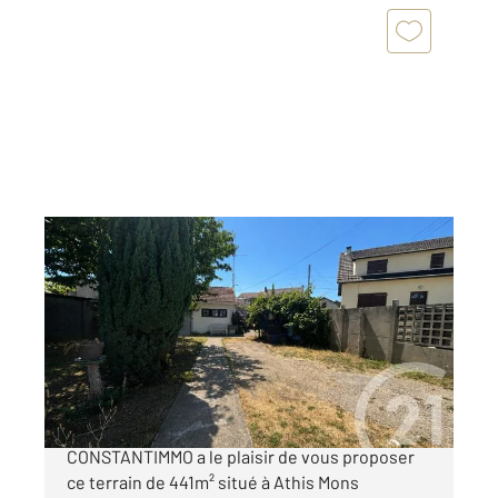
ATHIS MONS 91
2
52,04 m
, 3 pièces
Ref : 4041
Maison à vendre
266 500 €
Votre agence Century 21 groupe
CONSTANTIMMO a le plaisir de vous proposer
ce terrain de 441m² situé à Athis Mons