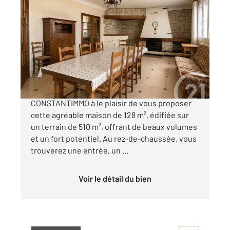
MORANGIS 91
2
127,57 m
, 5 pièces
Ref : 4050
Maison à vendre
389 000 €
Votre agence Century 21 Groupe
CONSTANTIMMO à le plaisir de vous proposer
cette agréable maison de 128 m², édifiée sur
un terrain de 510 m², offrant de beaux volumes
et un fort potentiel. Au rez-de-chaussée, vous
trouverez une entrée, un ...
Voir le détail du bien