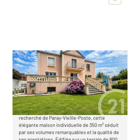
PARAY VIEILLE POSTE 91
2
352,14 m
, 8 pièces
Ref : 3420
Maison à vendre
1 560 000 €
Située dans un environnement résidentiel
recherché de Paray-Vieille-Poste, cette
élégante maison individuelle de 350 m² séduit
par ses volumes remarquables et la qualité de
ses prestations. Édifiée sur un terrain de 800