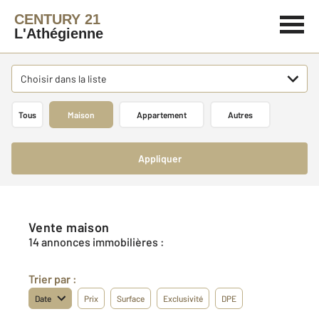
CENTURY 21
L'Athégienne
Choisir dans la liste
Tous
Maison
Appartement
Autres
Appliquer
Vente maison
14 annonces immobilières :
Trier par :
Date
Prix
Surface
Exclusivité
DPE