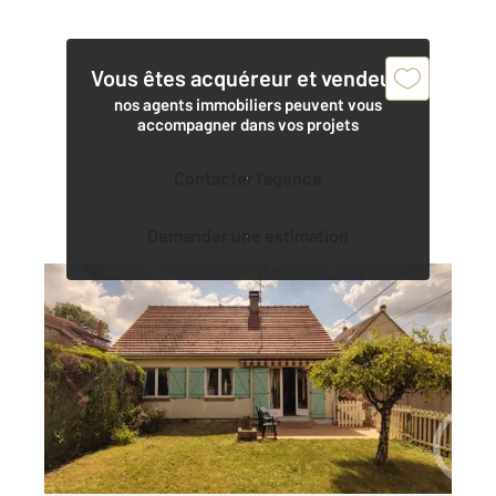
Vous êtes acquéreur et vendeur,
nos agents immobiliers peuvent vous
accompagner dans vos projets
Contacter l'agence
Demander une estimation
MORSANG SUR ORGE 91
2
110 m
, 4 pièces
Ref : 3346
Maison à vendre
324 000 €
Votre Agence Century 21 Viry Plein Cœur vous