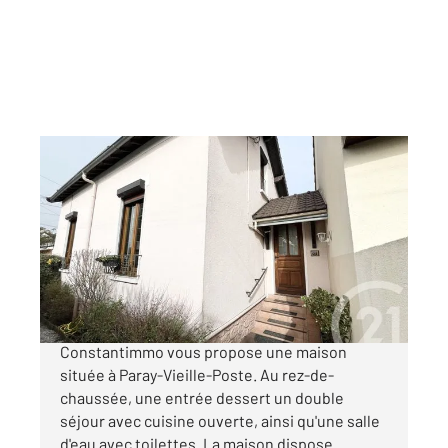
PARAY VIEILLE POSTE 91
2
64,09 m
, 3 pièces
Ref : 3938
Maison à vendre
229 000 €
Votre agence Century 21 l'Athégienne, Groupe
Constantimmo vous propose une maison
située à Paray-Vieille-Poste. Au rez-de-
chaussée, une entrée dessert un double
séjour avec cuisine ouverte, ainsi qu'une salle
d'eau avec toilettes. La maison dispose