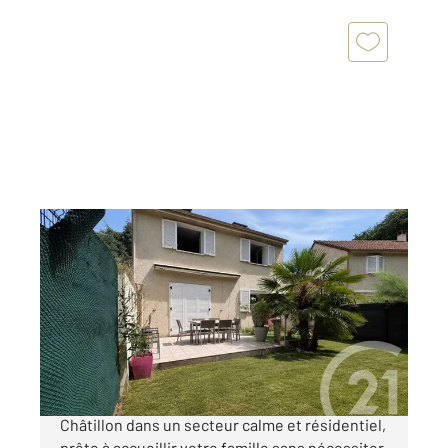
VIRY CHATILLON 91
2
101,30 m
, 6 pièces
Ref : 4029
Maison à vendre
335 000 €
Découvrez cette charmante maison à Viry-
Châtillon dans un secteur calme et résidentiel,
prête à accueillir votre famille sans nécessiter