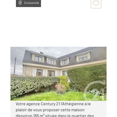
Exclusivité
ATHIS MONS 91
2
165 m
, 6 pièces
Ref : 3231
Maison à vendre
348 000 €
Visiter le site dédié
Votre agence Century 21 l'Athégienne à le
plaisir de vous proposer cette maison
d'environ 165 m² située dans le quartier des