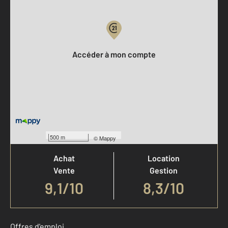
Votre compte :
Accéder à mon compte
Votre agence est notée
500 m
©
Mappy
Achat
Location
Vente
Gestion
9,1
/
10
8,3/10
Offres d'emploi