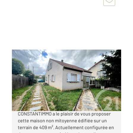
PARAY VIEILLE POSTE 91
2
126 m
, 7 pièces
Ref : 3627
Maison à vendre
426 000 €
Votre agence Century 21 groupe
CONSTANTIMMO a le plaisir de vous proposer
cette maison non mitoyenne édifiée sur un
terrain de 409 m². Actuellement configurée en