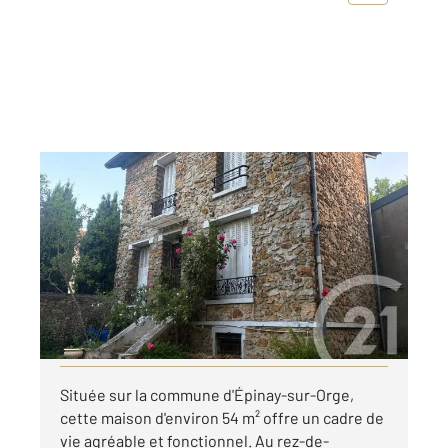
EPINAY SUR ORGE 91
2
53,67 m
, 3 pièces
Ref : 4020
Maison à louer
1 190 €
par mois charges comprises
Visiter le site dédié
Située sur la commune d'Épinay-sur-Orge,
cette maison d'environ 54 m² offre un cadre de
vie agréable et fonctionnel. Au rez-de-