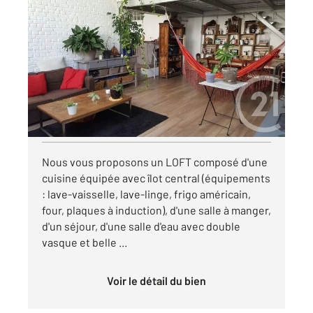
AUBERVILLIERS 93
2
94,04 m
, 4 pièces
Ref : 4025
Appartement Loft à louer
1 783 €
par mois charges comprises
Visiter le site dédié
Nous vous proposons un LOFT composé d'une
cuisine équipée avec îlot central (équipements
: lave-vaisselle, lave-linge, frigo américain,
four, plaques à induction), d'une salle à manger,
d'un séjour, d'une salle d'eau avec double
vasque et belle ...
Voir le détail du bien