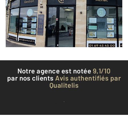
98 avenue François Mitterrand
ATHIS MONS - 91200
Envoyer un message
Téléphoner à l'agence
Notre agence est notée
9,1/10
par nos clients
Avis authentifiés par
Qualitelis
Voir tous les avis clients