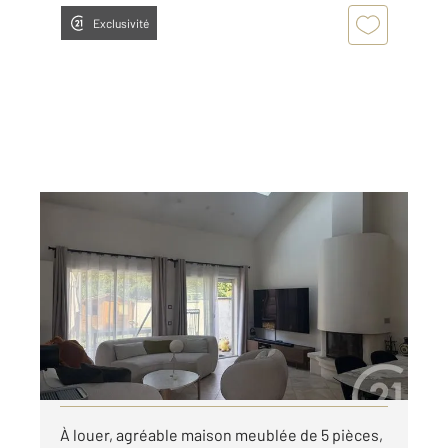
Exclusivité
ATHIS MONS 91
2
98,19 m
, 4 pièces
Ref : 4039
Maison à louer
2 200 €
par mois charges comprises
Visiter le site dédié
À louer, agréable maison meublée de 5 pièces,